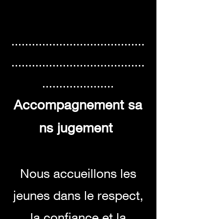
.......................................
.......................................
.....................
Accompagnement
sa
ns jugement
Nous accueillons les
jeunes dans le respect,
la confiance et la