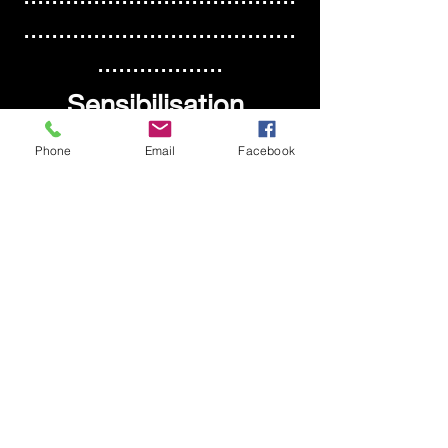
.......................................
..................
Sensibilisation
Phone
Email
Facebook
Nous mettons à la
disposition des jeunes
du matériel propre à la
réduction des méfaits
et nous avons à coeur
de sensibiliser les
adolescents sur
différents sujets. Pour